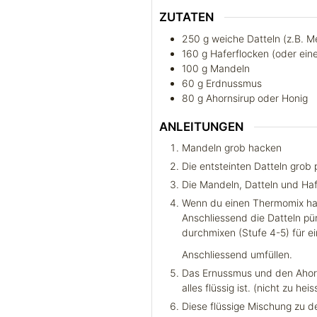
ZUTATEN
250
g
weiche Datteln (z.B. M
160
g
Haferflocken (oder ein
100
g
Mandeln
60
g
Erdnussmus
80
g
Ahornsirup oder Honig
ANLEITUNGEN
Mandeln grob hacken
Die entsteinten Datteln grob 
Die Mandeln, Datteln und Ha
Wenn du einen Thermomix has
Anschliessend die Datteln pü
durchmixen (Stufe 4-5) für e
Anschliessend umfüllen.
Das Ernussmus und den Ahorn
alles flüssig ist. (nicht zu he
Diese flüssige Mischung zu d