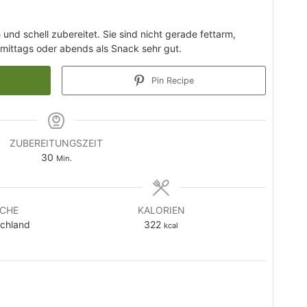
 und schell zubereitet. Sie sind nicht gerade fettarm,
hmittags oder abends als Snack sehr gut.
Pin Recipe
ZUBEREITUNGSZEIT
Minuten
30
Min.
CHE
KALORIEN
chland
322
kcal