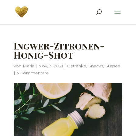
Ingwer-Zitronen-
Honig-Shot
von
Maria
|
Nov. 3, 2021
|
Getränke
,
Snacks
,
Süsses
|
3 Kommentare