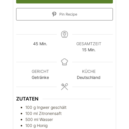
Pin Recipe
Minuten
45
Min.
GESAMTZEIT
Minuten
15
Min.
GERICHT
KÜCHE
Getränke
Deutschland
ZUTATEN
100
g
Ingwer geschält
100
ml
Zitronensaft
500
ml
Wasser
100
g
Honig