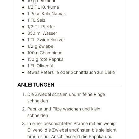
10
g
Leinmehl
1/2
TL
Kurkuma
1
Prise
Kala Namak
1
TL
Salz
1/2
TL
Pfeffer
350
ml
Wasser
1
TL
Zwiebelpulver
1/2
g
Zwiebel
100
g
Champigon
150
g
rote Paprika
1
EL
Olivenöl
etwas
Petersilie oder Schnittlauch zur Deko
ANLEITUNGEN
Die Zwiebel schälen und in feine Ringe
schneiden
Paprika und Pilze waschen und klein
schneiden
In einer beschichteten Pfanne mit ein wenig
Olivenöl die Zwiebel andünsten bis sie leicht
braun sind. Anschliessend die Paprika und