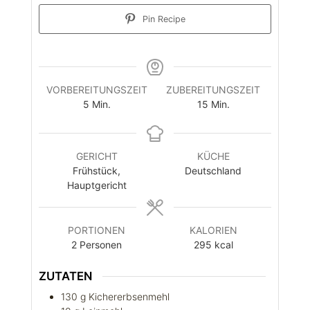
Pin Recipe
VORBEREITUNGSZEIT
ZUBEREITUNGSZEIT
Minuten
Minuten
5
Min.
15
Min.
GERICHT
KÜCHE
Frühstück,
Deutschland
Hauptgericht
PORTIONEN
KALORIEN
2
Personen
295
kcal
ZUTATEN
130
g
Kichererbsenmehl