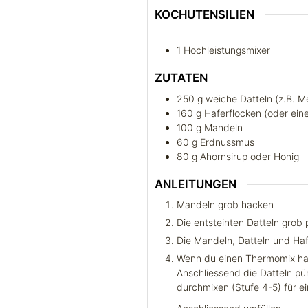
KOCHUTENSILIEN
1 Hochleistungsmixer
ZUTATEN
250
g
weiche Datteln (z.B. M
160
g
Haferflocken (oder ein
100
g
Mandeln
60
g
Erdnussmus
80
g
Ahornsirup oder Honig
ANLEITUNGEN
Mandeln grob hacken
Die entsteinten Datteln grob 
Die Mandeln, Datteln und Ha
Wenn du einen Thermomix has
Anschliessend die Datteln pü
durchmixen (Stufe 4-5) für e