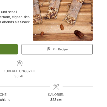
h und schell
fettarm, eignen sich
r abends als Snack
Pin Recipe
ZUBEREITUNGSZEIT
Minuten
30
Min.
CHE
KALORIEN
chland
322
kcal